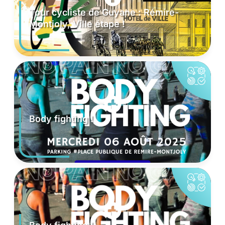
Tour cycliste de Guyane : Rémire-
Montjoly, Ville étape !
Body fighting !