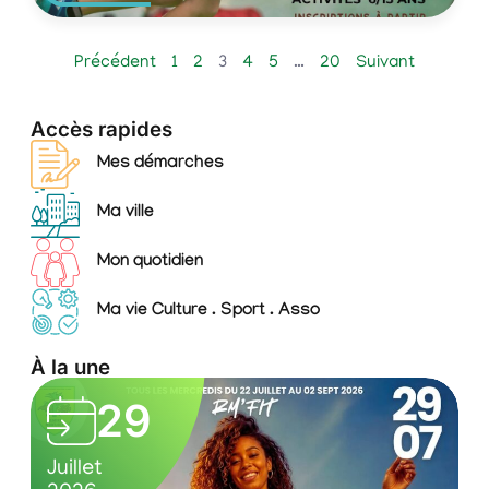
Précédent
1
2
3
4
5
…
20
Suivant
Accès rapides
Mes démarches
Ma ville
Mon quotidien
Ma vie Culture . Sport . Asso
À la une
R
R
22
M
2
S
2
S
’
’
Juillet
9
p
2
p