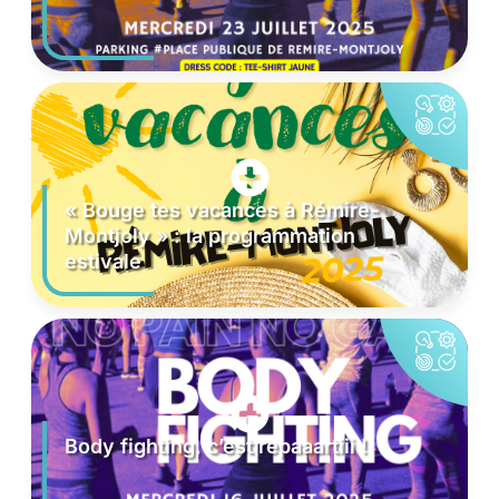
« Bouge tes vacances à Rémire-
Montjoly » : la programmation
estivale
Body fighting, c’est repaaartiii !