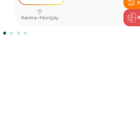
F
Rémire-Montjoly