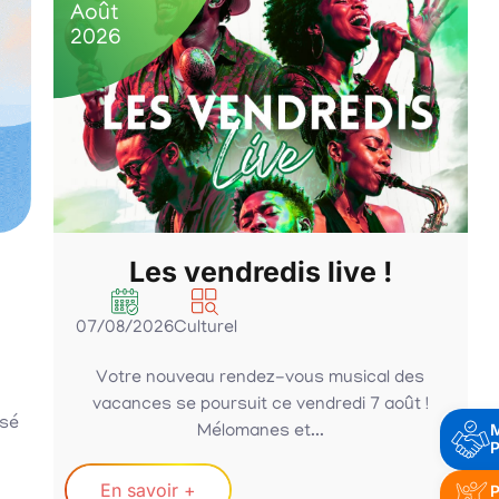
Août
2026
Les vendredis live !
07/08/2026
Culturel
Votre nouveau rendez-vous musical des
vacances se poursuit ce vendredi 7 août !
osé
Mélomanes et...
P
En savoir +
P