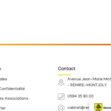
s
Contact
ales
Avenue Jean-Marie Mic
– REMIRE-MONTJOLY
Confidentialité
0594 35 90 00
es Associations
cabinet@remiremontjoly.
ter