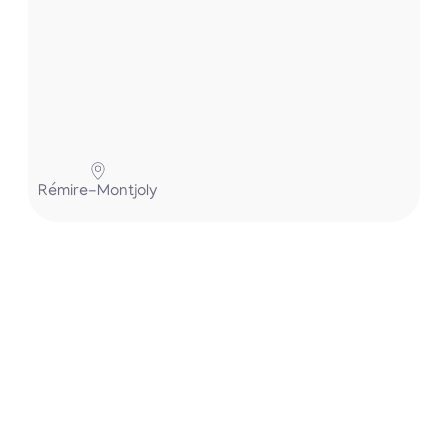
Pa
Rémire-Montjoly