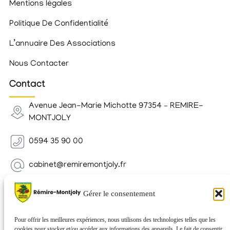
Mentions légales
Politique De Confidentialité
L’annuaire Des Associations
Nous Contacter
Contact
Avenue Jean-Marie Michotte 97354 – REMIRE-
MONTJOLY
0594 35 90 00
cabinet@remiremontjoly.fr
Newsletter
Gérer le consentement
Inscrivez-vous à notre Newsletter pour recevoir des
nouvelles de votre commune.
Pour offrir les meilleures expériences, nous utilisons des technologies telles que les
cookies pour stocker et/ou accéder aux informations des appareils. Le fait de consentir