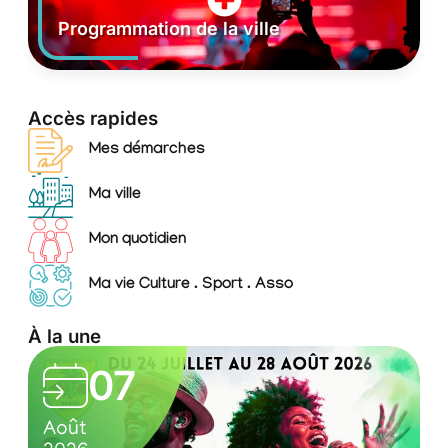
Programmation de la ville
Accès rapides
Mes démarches
Ma ville
Mon quotidien
Ma vie Culture . Sport . Asso
À la une
L
07
e
0
C
s
Août
A
7
u