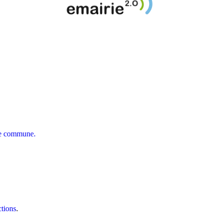
tre commune.
tions
.