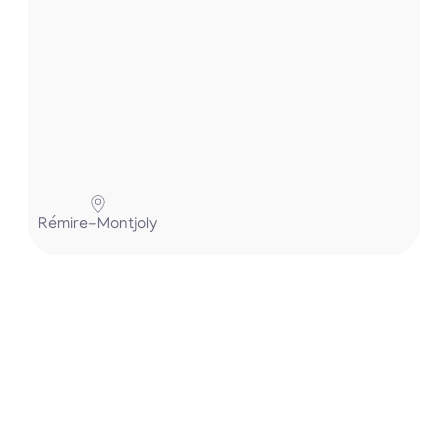
Pa
Rémire-Montjoly