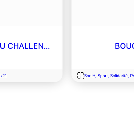
 DU CHALLEN…
BOU
1/21
Santé
,
Sport
,
Solidarité
,
P