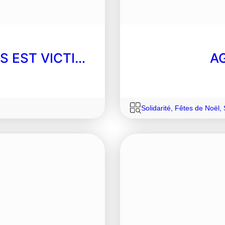
S EST VICTI…
A
Solidarité
,
Fêtes de Noël
,