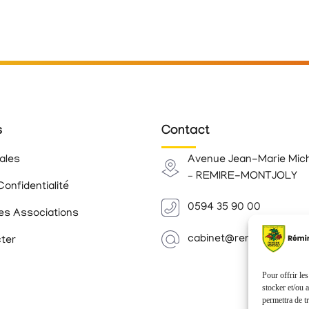
s
Contact
ales
Avenue Jean-Marie Mic
– REMIRE-MONTJOLY
Confidentialité
0594 35 90 00
es Associations
cabinet@remiremontjoly.
ter
Pour offrir le
stocker et/ou 
permettra de t