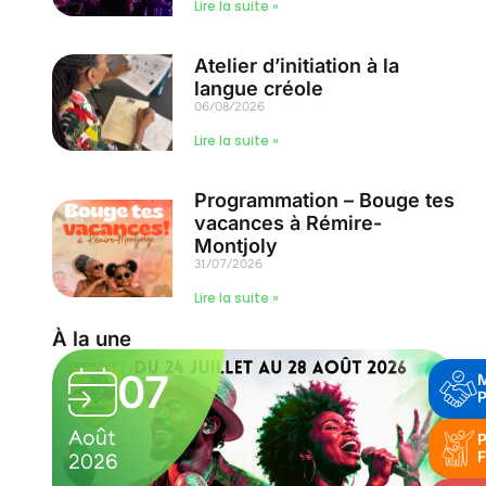
Lire la suite »
Atelier d’initiation à la
langue créole
06/08/2026
Lire la suite »
Programmation – Bouge tes
vacances à Rémire-
Montjoly
31/07/2026
Lire la suite »
À la une
07
P
Août
P
F
2026