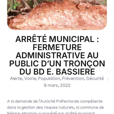
ARRÊTÉ MUNICIPAL :
FERMETURE
ADMINISTRATIVE AU
PUBLIC D’UN TRONÇON
DU BD E. BASSIERE
Alerte
,
Voirie
,
Population
,
Prévention
,
Sécurité
9 mars, 2022
A la demande de l’Autorité Préfectorale compétente
dans la gestion des risques naturels, la commune de