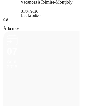
vacances à Rémire-Montjoly
31/07/2026
Lire la suite »
À la une
07
Août
2026