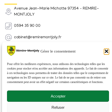
Avenue Jean-Marie Michotte 97354 – REMIRE-
MONTJOLY
0594 35 90 00
cabinet@remiremontjoly.fr
Newsletter
Gérer le consentement
Inscrivez-vous à notre Newsletter pour recevoir des
nouvelles de votre commune.
Pour offrir les meilleures expériences, nous utilisons des technologies telles que les
cookies pour stocker et/ou accéder aux informations des appareils. Le fait de consentir
à ces technologies nous permettra de traiter des données telles que le comportement de
navigation ou les ID uniques sur ce site. Le fait de ne pas consentir ou de retirer son
consentement peut avoir un effet négatif sur certaines caractéristiques et fonctions.
Accepter
Refuser