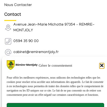
Nous Contacter
Contact
Avenue Jean-Marie Michotte 97354 – REMIRE-
MONTJOLY
0594 35 90 00
cabinet@remiremontjoly.fr
Newsletter
Gérer le consentement
Inscrivez-vous à notre Newsletter pour recevoir des
nouvelles de votre commune.
Pour offrir les meilleures expériences, nous utilisons des technologies telles que les
cookies pour stocker et/ou accéder aux informations des appareils. Le fait de consentir
à ces technologies nous permettra de traiter des données telles que le comportement de
navigation ou les ID uniques sur ce site. Le fait de ne pas consentir ou de retirer son
consentement peut avoir un effet négatif sur certaines caractéristiques et fonctions.