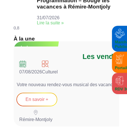
Programmation – Bouge tes
vacances à Rémire-Montjoly
31/07/2026
Lire la suite »
À la une
March
Publi
Les vendredis
07
Portai
07/08/2026
Culturel
Août
2026
Votre nouveau rendez-vous musical des vacances se pou
RDV 3
En savoir +
Rémire-Montjoly