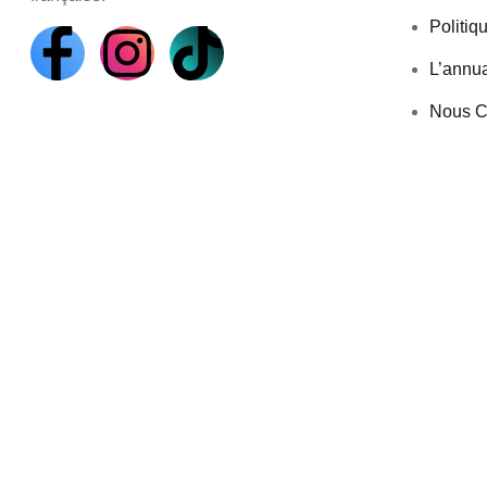
Politiq
L’annua
Nous C