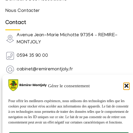
Nous Contacter
Contact
Avenue Jean-Marie Michotte 97354 – REMIRE-
MONTJOLY
0594 35 90 00
cabinet@remiremontjoly.fr
Newsletter
Gérer le consentement
Inscrivez-vous à notre Newsletter pour recevoir des
nouvelles de votre commune.
Pour offrir les meilleures expériences, nous utilisons des technologies telles que les
cookies pour stocker et/ou accéder aux informations des appareils. Le fait de consentir
à ces technologies nous permettra de traiter des données telles que le comportement de
navigation ou les ID uniques sur ce site. Le fait de ne pas consentir ou de retirer son
consentement peut avoir un effet négatif sur certaines caractéristiques et fonctions.