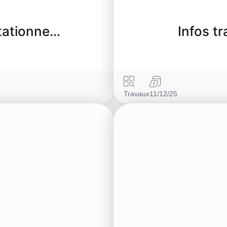
stationne…
Infos tr
Travaux
11/12/25