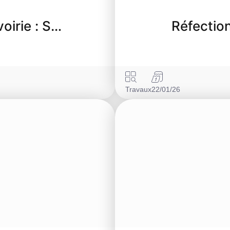
oirie : S…
Réfection
Travaux
22/01/26