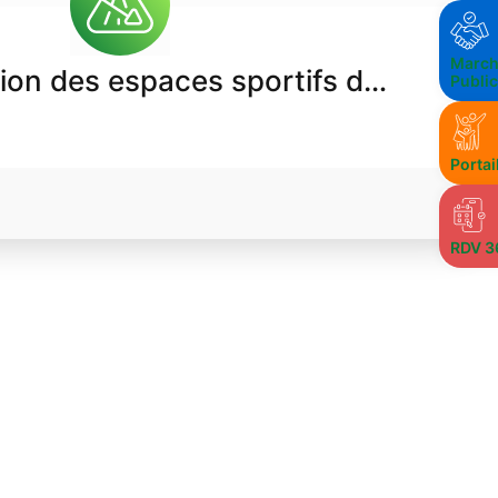
March
tion des espaces sportifs d…
Publi
Portai
RDV 3