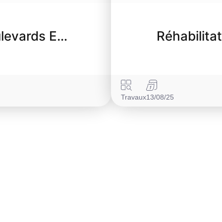
ulevards E…
Réhabilita
Travaux
13/08/25