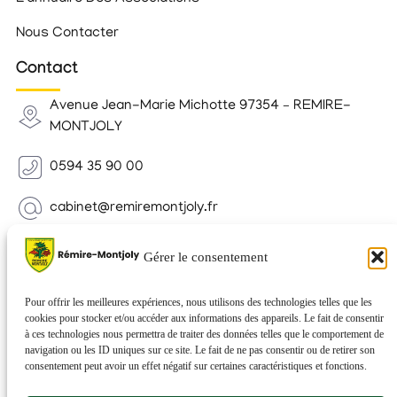
Nous Contacter
Contact
Avenue Jean-Marie Michotte 97354 – REMIRE-
MONTJOLY
0594 35 90 00
cabinet@remiremontjoly.fr
Newsletter
Gérer le consentement
Inscrivez-vous à notre Newsletter pour recevoir des
nouvelles de votre commune.
Pour offrir les meilleures expériences, nous utilisons des technologies telles que les
cookies pour stocker et/ou accéder aux informations des appareils. Le fait de consentir
à ces technologies nous permettra de traiter des données telles que le comportement de
navigation ou les ID uniques sur ce site. Le fait de ne pas consentir ou de retirer son
consentement peut avoir un effet négatif sur certaines caractéristiques et fonctions.