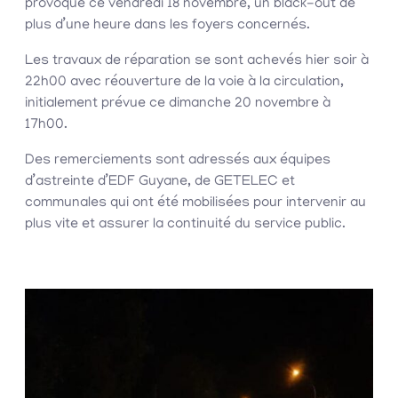
provoqué ce vendredi 18 novembre, un black-out de
plus d’une heure dans les foyers concernés.
Les travaux de réparation se sont achevés hier soir à
22h00 avec réouverture de la voie à la circulation,
initialement prévue ce dimanche 20 novembre à
17h00.
Des remerciements sont adressés aux équipes
d’astreinte d’EDF Guyane, de GETELEC et
communales qui ont été mobilisées pour intervenir au
plus vite et assurer la continuité du service public.