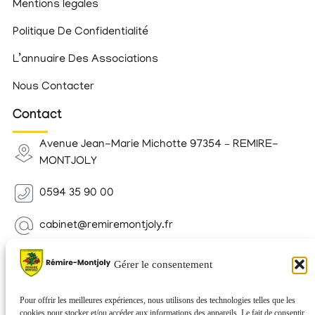
Mentions légales
Politique De Confidentialité
L’annuaire Des Associations
Nous Contacter
Contact
Avenue Jean-Marie Michotte 97354 – REMIRE-
MONTJOLY
0594 35 90 00
cabinet@remiremontjoly.fr
Newsletter
Gérer le consentement
Inscrivez-vous à notre Newsletter pour recevoir des
nouvelles de votre commune.
Pour offrir les meilleures expériences, nous utilisons des technologies telles que les
cookies pour stocker et/ou accéder aux informations des appareils. Le fait de consentir