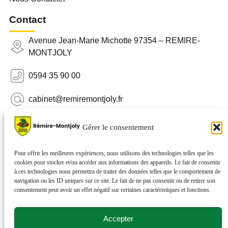
Contact
Avenue Jean-Marie Michotte 97354 – REMIRE-
MONTJOLY
0594 35 90 00
cabinet@remiremontjoly.fr
Newsletter
Gérer le consentement
Inscrivez-vous à notre Newsletter pour recevoir des
nouvelles de votre commune.
Pour offrir les meilleures expériences, nous utilisons des technologies telles que les
cookies pour stocker et/ou accéder aux informations des appareils. Le fait de consentir
à ces technologies nous permettra de traiter des données telles que le comportement de
navigation ou les ID uniques sur ce site. Le fait de ne pas consentir ou de retirer son
consentement peut avoir un effet négatif sur certaines caractéristiques et fonctions.
Accepter