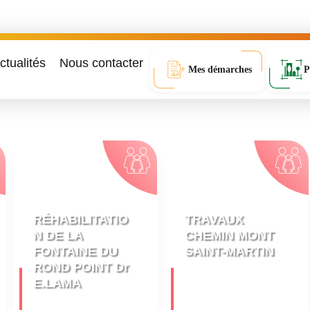
ctualités
Nous contacter
Mes démarches
P
RÉHABILITATIO
TRAVAUX
N DE LA
CHEMIN MONT
FONTAINE DU
SAINT-MARTIN
ROND POINT Dr
E.LAMA