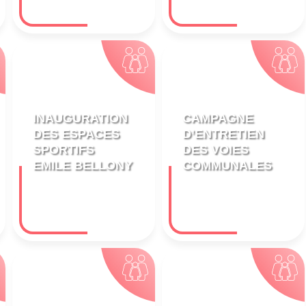
INAUGURATION
CAMPAGNE
DES ESPACES
D’ENTRETIEN
SPORTIFS
DES VOIES
EMILE BELLONY
COMMUNALES