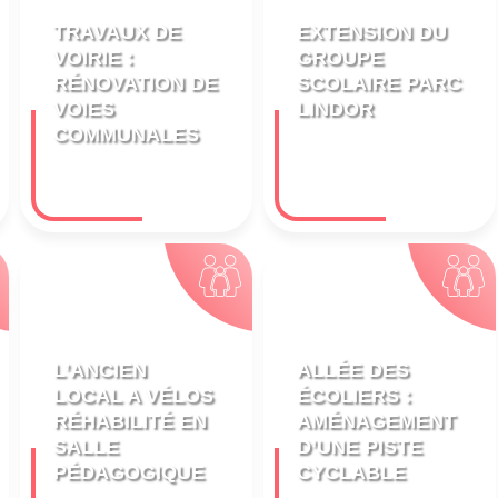
TRAVAUX DE
EXTENSION DU
VOIRIE :
GROUPE
RÉNOVATION DE
SCOLAIRE PARC
VOIES
LINDOR
COMMUNALES
L’ANCIEN
ALLÉE DES
LOCAL A VÉLOS
ÉCOLIERS :
RÉHABILITÉ EN
AMÉNAGEMENT
SALLE
D’UNE PISTE
PÉDAGOGIQUE
CYCLABLE