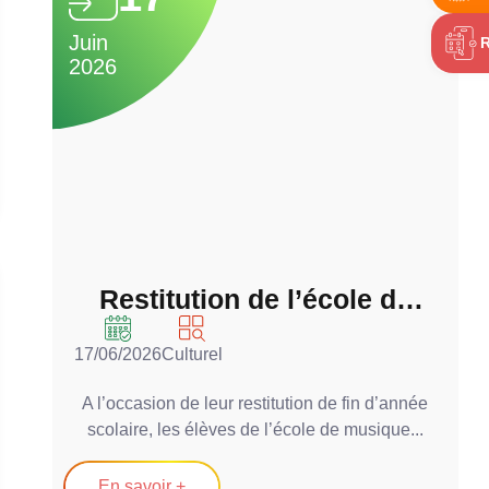
Juin
J
2026
2
Restitution de l’école de
musique municipale
17/06/2026
Culturel
1
A l’occasion de leur restitution de fin d’année
scolaire, les élèves de l’école de musique...
l’
En savoir +