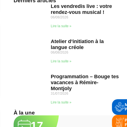
Derniers articles
Les vendredis live : votre
rendez-vous musical !
06/08/2026
Lire la suite »
Atelier d’initiation à la
langue créole
06/08/2026
Lire la suite »
Programmation – Bouge tes
vacances à Rémire-
Montjoly
31/07/2026
Lire la suite »
P
À la une
P
17
F