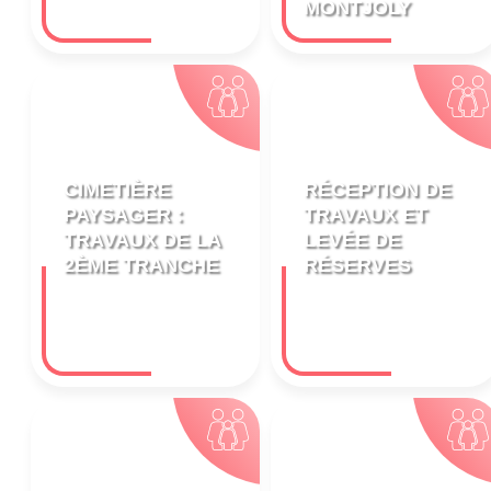
MONTJOLY
CIMETIÈRE
RÉCEPTION DE
PAYSAGER :
TRAVAUX ET
TRAVAUX DE LA
LEVÉE DE
2ÈME TRANCHE
RÉSERVES