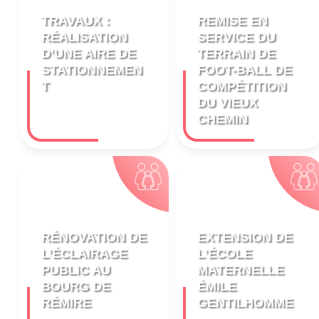
TRAVAUX :
REMISE EN
RÉALISATION
SERVICE DU
D’UNE AIRE DE
TERRAIN DE
STATIONNEMEN
FOOT-BALL DE
T
COMPÉTITION
DU VIEUX
CHEMIN
RÉNOVATION DE
EXTENSION DE
L’ÉCLAIRAGE
L’ÉCOLE
PUBLIC AU
MATERNELLE
BOURG DE
ÉMILE
RÉMIRE
GENTILHOMME