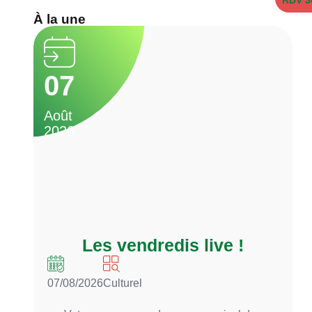
À la une
07
Août
A
2026
2
Les vendredis live !
07/08/2026
Culturel
0