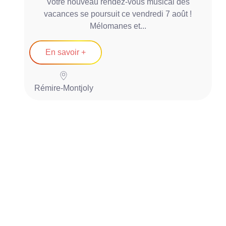
Votre nouveau rendez-vous musical des
vacances se poursuit ce vendredi 7 août !
Mélomanes et...
En savoir +
Rémire-Montjoly
P