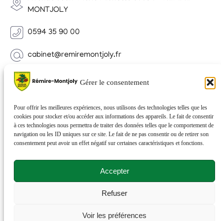
MONTJOLY
0594 35 90 00
cabinet@remiremontjoly.fr
Newsletter
Gérer le consentement
Inscrivez-vous à notre Newsletter pour recevoir des
nouvelles de votre commune.
Pour offrir les meilleures expériences, nous utilisons des technologies telles que les
cookies pour stocker et/ou accéder aux informations des appareils. Le fait de consentir
à ces technologies nous permettra de traiter des données telles que le comportement de
navigation ou les ID uniques sur ce site. Le fait de ne pas consentir ou de retirer son
consentement peut avoir un effet négatif sur certaines caractéristiques et fonctions.
Accepter
Refuser
© 2026 Rémire-Montjoly . Tous droits réservés . Site
Voir les préférences
réalisé par
Netactions
.