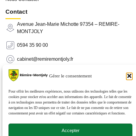
Contact
Avenue Jean-Marie Michotte 97354 – REMIRE-
MONTJOLY
0594 35 90 00
cabinet@remiremontjoly.fr
Newsletter
Gérer le consentement
Inscrivez-vous à notre Newsletter pour recevoir des
nouvelles de votre commune.
Pour offrir les meilleures expériences, nous utilisons des technologies telles que les
cookies pour stocker et/ou accéder aux informations des appareils. Le fait de consentir
à ces technologies nous permettra de traiter des données telles que le comportement de
navigation ou les ID uniques sur ce site. Le fait de ne pas consentir ou de retirer son
consentement peut avoir un effet négatif sur certaines caractéristiques et fonctions.
Accepter