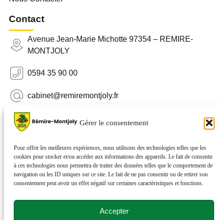
Contact
Avenue Jean-Marie Michotte 97354 – REMIRE-
MONTJOLY
0594 35 90 00
cabinet@remiremontjoly.fr
Newsletter
Gérer le consentement
Inscrivez-vous à notre Newsletter pour recevoir des
nouvelles de votre commune.
Pour offrir les meilleures expériences, nous utilisons des technologies telles que les
cookies pour stocker et/ou accéder aux informations des appareils. Le fait de consentir
à ces technologies nous permettra de traiter des données telles que le comportement de
navigation ou les ID uniques sur ce site. Le fait de ne pas consentir ou de retirer son
consentement peut avoir un effet négatif sur certaines caractéristiques et fonctions.
Accepter