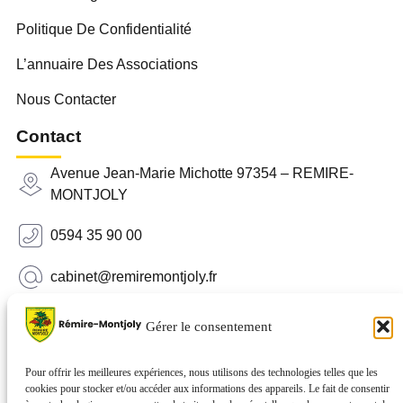
Politique De Confidentialité
L’annuaire Des Associations
Nous Contacter
Contact
Avenue Jean-Marie Michotte 97354 – REMIRE-
MONTJOLY
0594 35 90 00
cabinet@remiremontjoly.fr
Newsletter
Gérer le consentement
Inscrivez-vous à notre Newsletter pour recevoir des
nouvelles de votre commune.
Pour offrir les meilleures expériences, nous utilisons des technologies telles que les
cookies pour stocker et/ou accéder aux informations des appareils. Le fait de consentir