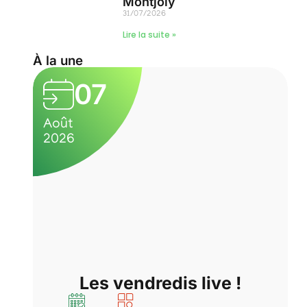
Montjoly
31/07/2026
Lire la suite »
À la une
07
Août
A
2026
2
Les vendredis live !