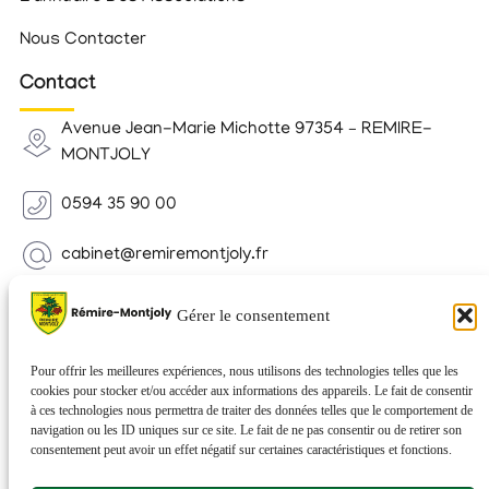
Nous Contacter
Contact
Avenue Jean-Marie Michotte 97354 – REMIRE-
MONTJOLY
0594 35 90 00
cabinet@remiremontjoly.fr
Newsletter
Gérer le consentement
Inscrivez-vous à notre Newsletter pour recevoir des
nouvelles de votre commune.
Pour offrir les meilleures expériences, nous utilisons des technologies telles que les
cookies pour stocker et/ou accéder aux informations des appareils. Le fait de consentir
à ces technologies nous permettra de traiter des données telles que le comportement de
navigation ou les ID uniques sur ce site. Le fait de ne pas consentir ou de retirer son
consentement peut avoir un effet négatif sur certaines caractéristiques et fonctions.