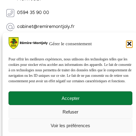
0594 35 90 00
cabinet@remiremontjoly.fr
Newsletter
Gérer le consentement
Inscrivez-vous à notre Newsletter pour recevoir des
nouvelles de votre commune.
Pour offrir les meilleures expériences, nous utilisons des technologies telles que les
cookies pour stocker et/ou accéder aux informations des appareils. Le fait de consentir
à ces technologies nous permettra de traiter des données telles que le comportement de
navigation ou les ID uniques sur ce site. Le fait de ne pas consentir ou de retirer son
consentement peut avoir un effet négatif sur certaines caractéristiques et fonctions.
Accepter
Refuser
© 2026 Rémire-Montjoly . Tous droits réservés . Site
Voir les préférences
réalisé par
Netactions
.