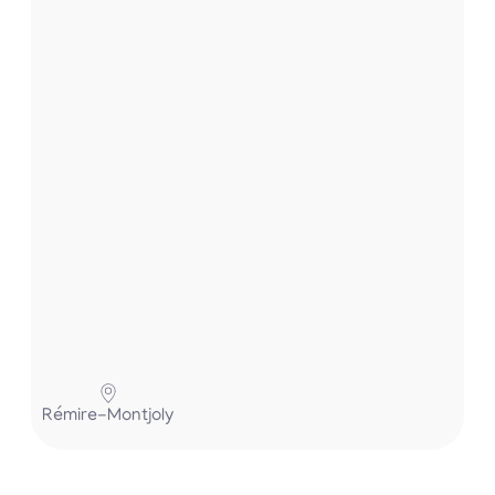
t
.
.
.
Pa
Rémire-Montjoly