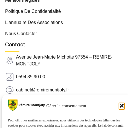
Mentions légales
Politique De Confidentialité
L’annuaire Des Associations
Nous Contacter
Contact
Avenue Jean-Marie Michotte 97354 – REMIRE-
MONTJOLY
0594 35 90 00
cabinet@remiremontjoly.fr
Newsletter
Gérer le consentement
Inscrivez-vous à notre Newsletter pour recevoir des
nouvelles de votre commune.
Pour offrir les meilleures expériences, nous utilisons des technologies telles que les
cookies pour stocker et/ou accéder aux informations des appareils. Le fait de consentir