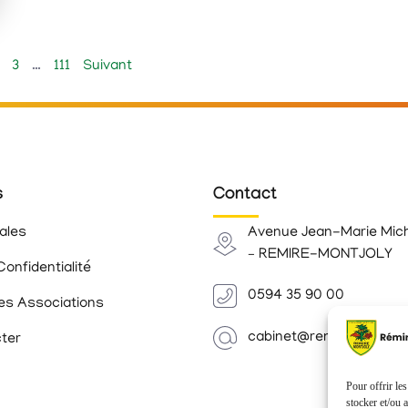
3
…
111
Suivant
s
Contact
ales
Avenue Jean-Marie Mic
– REMIRE-MONTJOLY
Confidentialité
0594 35 90 00
es Associations
cabinet@remiremontjoly.
ter
Pour offrir le
stocker et/ou 