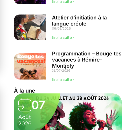
Lire la suite »
Atelier d’initiation à la
langue créole
06/08/2026
Lire la suite »
Programmation – Bouge tes
vacances à Rémire-
Montjoly
31/07/2026
Lire la suite »
À la une
05
Août
2026