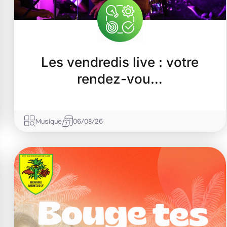
Les vendredis live : votre
rendez-vou…
Musique
06/08/26
07
Août
2026