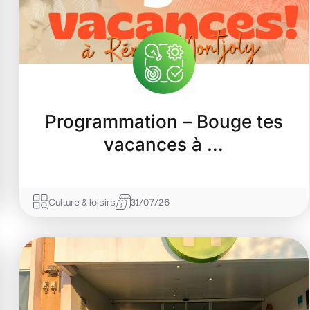
Programmation – Bouge tes
Les vendredis live !
vacances à …
07/08/2026
Culturel
Votre nouveau rendez-vous musical
Culture & loisirs
31/07/26
vacances se poursuit ce vendredi 7 a
Mélomanes et...
En savoir +