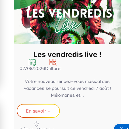
RM’FIT : summer sessions
!
05/08/2026
Sportif
 des
Rejoignez, les coachs Mumu & Stéphenka,
oût !
mercredi 05 août 2026 à 19h00 pour un
entraînement...
En savoir +