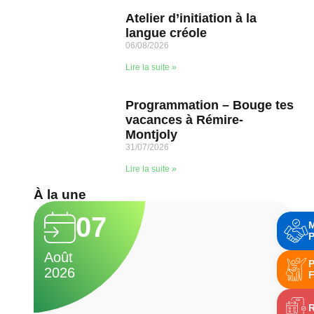
Atelier d’initiation à la
langue créole
06/08/2026
Lire la suite »
Programmation – Bouge tes
vacances à Rémire-
Montjoly
31/07/2026
Lire la suite »
À la une
07
P
Août
A
P
2026
2
F