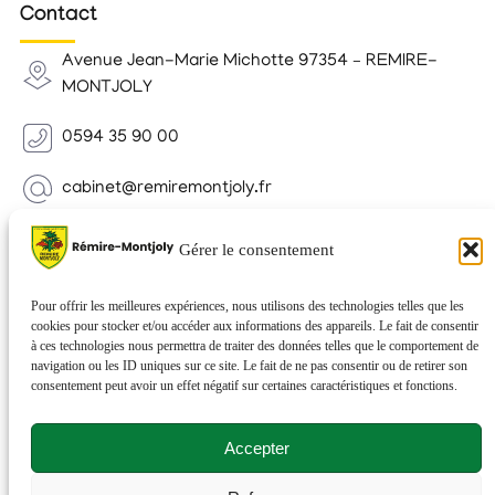
Contact
Avenue Jean-Marie Michotte 97354 – REMIRE-
MONTJOLY
0594 35 90 00
cabinet@remiremontjoly.fr
Newsletter
Gérer le consentement
Inscrivez-vous à notre Newsletter pour recevoir des
nouvelles de votre commune.
Pour offrir les meilleures expériences, nous utilisons des technologies telles que les
cookies pour stocker et/ou accéder aux informations des appareils. Le fait de consentir
à ces technologies nous permettra de traiter des données telles que le comportement de
navigation ou les ID uniques sur ce site. Le fait de ne pas consentir ou de retirer son
consentement peut avoir un effet négatif sur certaines caractéristiques et fonctions.
Accepter