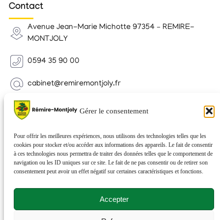
Contact
Avenue Jean-Marie Michotte 97354 – REMIRE-
MONTJOLY
0594 35 90 00
cabinet@remiremontjoly.fr
Newsletter
Gérer le consentement
Inscrivez-vous à notre Newsletter pour recevoir des
nouvelles de votre commune.
Pour offrir les meilleures expériences, nous utilisons des technologies telles que les
cookies pour stocker et/ou accéder aux informations des appareils. Le fait de consentir
à ces technologies nous permettra de traiter des données telles que le comportement de
navigation ou les ID uniques sur ce site. Le fait de ne pas consentir ou de retirer son
consentement peut avoir un effet négatif sur certaines caractéristiques et fonctions.
Accepter