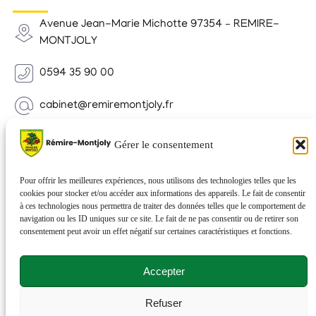
Avenue Jean-Marie Michotte 97354 – REMIRE-
MONTJOLY
0594 35 90 00
cabinet@remiremontjoly.fr
Newsletter
Gérer le consentement
Inscrivez-vous à notre Newsletter pour recevoir des
nouvelles de votre commune.
Pour offrir les meilleures expériences, nous utilisons des technologies telles que les
cookies pour stocker et/ou accéder aux informations des appareils. Le fait de consentir
à ces technologies nous permettra de traiter des données telles que le comportement de
navigation ou les ID uniques sur ce site. Le fait de ne pas consentir ou de retirer son
consentement peut avoir un effet négatif sur certaines caractéristiques et fonctions.
Accepter
Refuser