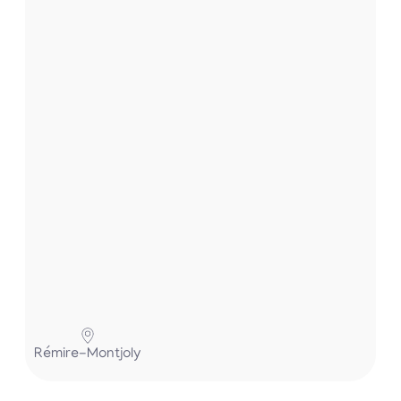
e
t
.
.
.
Pa
Rémire-Montjoly