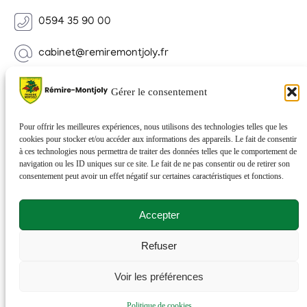
0594 35 90 00
cabinet@remiremontjoly.fr
Newsletter
Gérer le consentement
Inscrivez-vous à notre Newsletter pour recevoir des
nouvelles de votre commune.
Pour offrir les meilleures expériences, nous utilisons des technologies telles que les
cookies pour stocker et/ou accéder aux informations des appareils. Le fait de consentir
à ces technologies nous permettra de traiter des données telles que le comportement de
navigation ou les ID uniques sur ce site. Le fait de ne pas consentir ou de retirer son
consentement peut avoir un effet négatif sur certaines caractéristiques et fonctions.
Accepter
Refuser
© 2026 Rémire-Montjoly . Tous droits réservés . Site
Voir les préférences
réalisé par
Netactions
.
Politique de cookies