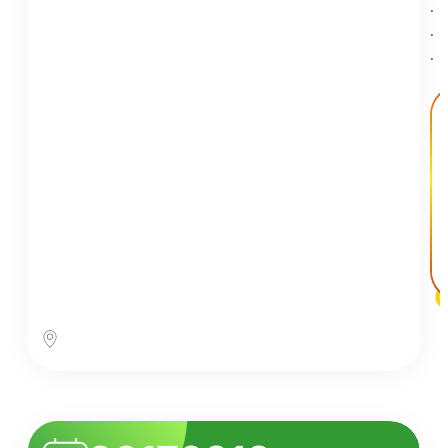
.
.
.