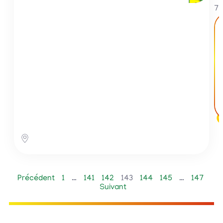
U
7
B
S
U
R
R
E
I
R
E
-
Précédent
1
…
141
142
143
144
145
…
147
Suivant