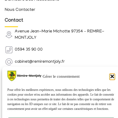
Nous Contacter
Contact
Avenue Jean-Marie Michotte 97354 – REMIRE-
MONTJOLY
0594 35 90 00
cabinet@remiremontjoly.fr
Newsletter
Gérer le consentement
Inscrivez-vous à notre Newsletter pour recevoir des
nouvelles de votre commune.
Pour offrir les meilleures expériences, nous utilisons des technologies telles que les
cookies pour stocker et/ou accéder aux informations des appareils. Le fait de consentir
à ces technologies nous permettra de traiter des données telles que le comportement de
navigation ou les ID uniques sur ce site. Le fait de ne pas consentir ou de retirer son
consentement peut avoir un effet négatif sur certaines caractéristiques et fonctions.