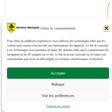
Gérer le consentement
Pour offrir les meilleures expériences, nous utilisons des technologies telles que les
cookies pour stocker et/ou accéder aux informations des appareils. Le fait de consentir
à ces technologies nous permettra de traiter des données telles que le comportement de
navigation ou les ID uniques sur ce site. Le fait de ne pas consentir ou de retirer son
consentement peut avoir un effet négatif sur certaines caractéristiques et fonctions.
Accepter
Précédent
1
…
139
140
141
142
143
…
147
Refuser
Suivant
Voir les préférences
Politique de cookies