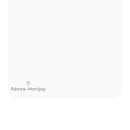
.
P
Rémire-Montjoly