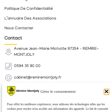
Politique De Confidentialité
L’annuaire Des Associations
Nous Contacter
Contact
Avenue Jean-Marie Michotte 97354 – REMIRE-
MONTJOLY
0594 35 90 00
cabinet@remiremontjoly.fr
Newsletter
Gérer le consentement
Inscrivez-vous à notre Newsletter pour recevoir des
nouvelles de votre commune.
Pour offrir les meilleures expériences, nous utilisons des technologies telles que les
cookies pour stocker et/ou accéder aux informations des appareils. Le fait de consentir