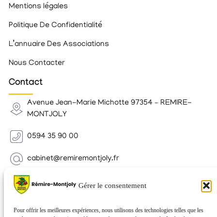
Mentions légales
Politique De Confidentialité
L’annuaire Des Associations
Nous Contacter
Contact
Avenue Jean-Marie Michotte 97354 – REMIRE-
MONTJOLY
0594 35 90 00
cabinet@remiremontjoly.fr
Newsletter
Gérer le consentement
Inscrivez-vous à notre Newsletter pour recevoir des
nouvelles de votre commune.
Pour offrir les meilleures expériences, nous utilisons des technologies telles que les