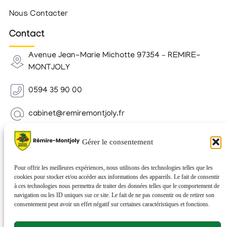
Nous Contacter
Contact
Avenue Jean-Marie Michotte 97354 – REMIRE-
MONTJOLY
0594 35 90 00
cabinet@remiremontjoly.fr
Newsletter
Gérer le consentement
Inscrivez-vous à notre Newsletter pour recevoir des
nouvelles de votre commune.
Pour offrir les meilleures expériences, nous utilisons des technologies telles que les
cookies pour stocker et/ou accéder aux informations des appareils. Le fait de consentir
à ces technologies nous permettra de traiter des données telles que le comportement de
navigation ou les ID uniques sur ce site. Le fait de ne pas consentir ou de retirer son
consentement peut avoir un effet négatif sur certaines caractéristiques et fonctions.