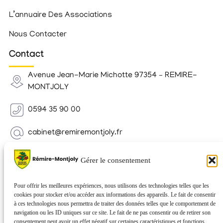
L’annuaire Des Associations
Nous Contacter
Contact
Avenue Jean-Marie Michotte 97354 – REMIRE-
MONTJOLY
0594 35 90 00
cabinet@remiremontjoly.fr
Newsletter
Gérer le consentement
Inscrivez-vous à notre Newsletter pour recevoir des
nouvelles de votre commune.
Pour offrir les meilleures expériences, nous utilisons des technologies telles que les
cookies pour stocker et/ou accéder aux informations des appareils. Le fait de consentir
à ces technologies nous permettra de traiter des données telles que le comportement de
navigation ou les ID uniques sur ce site. Le fait de ne pas consentir ou de retirer son
consentement peut avoir un effet négatif sur certaines caractéristiques et fonctions.