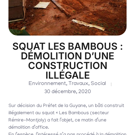
SQUAT LES BAMBOUS :
DÉMOLITION D’UNE
CONSTRUCTION
ILLÉGALE
Environnement
,
Travaux
,
Social
30 décembre, 2020
Sur décision du Préfet de la Guyane, un bâti construit
illégalement au squat « Les Bambous (secteur
Rémire-Montjoly) a fait l’objet, ce matin d’une
démolition d’office.