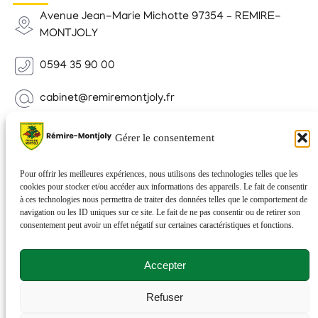
Avenue Jean-Marie Michotte 97354 – REMIRE-
MONTJOLY
0594 35 90 00
cabinet@remiremontjoly.fr
Newsletter
Gérer le consentement
Inscrivez-vous à notre Newsletter pour recevoir des
nouvelles de votre commune.
Pour offrir les meilleures expériences, nous utilisons des technologies telles que les
cookies pour stocker et/ou accéder aux informations des appareils. Le fait de consentir
à ces technologies nous permettra de traiter des données telles que le comportement de
navigation ou les ID uniques sur ce site. Le fait de ne pas consentir ou de retirer son
consentement peut avoir un effet négatif sur certaines caractéristiques et fonctions.
Accepter
Refuser