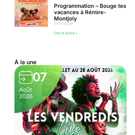
Programmation – Bouge tes
vacances à Rémire-
Montjoly
31/07/2026
Lire la suite »
À la une
07
Août
A
2026
2