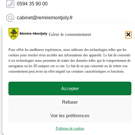
0594 35 90 00
cabinet@remiremontjoly.fr
Newsletter
Gérer le consentement
Inscrivez-vous à notre Newsletter pour recevoir des
nouvelles de votre commune.
Pour offrir les meilleures expériences, nous utilisons des technologies telles que les
cookies pour stocker et/ou accéder aux informations des appareils. Le fait de consentir
à ces technologies nous permettra de traiter des données telles que le comportement de
navigation ou les ID uniques sur ce site. Le fait de ne pas consentir ou de retirer son
consentement peut avoir un effet négatif sur certaines caractéristiques et fonctions.
Accepter
Refuser
© 2026 Rémire-Montjoly . Tous droits réservés . Site
Voir les préférences
réalisé par
Netactions
.
Politique de cookies