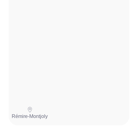
t
.
.
.
Pa
Rémire-Montjoly