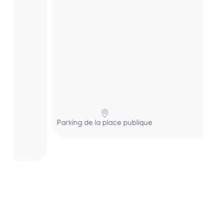
.
E
n
s
a
v
o
ir
+
Parking de la place publique