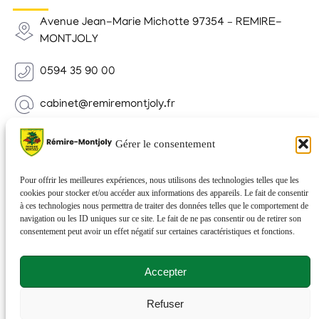
Avenue Jean-Marie Michotte 97354 – REMIRE-
MONTJOLY
0594 35 90 00
cabinet@remiremontjoly.fr
Newsletter
Gérer le consentement
Inscrivez-vous à notre Newsletter pour recevoir des
nouvelles de votre commune.
Pour offrir les meilleures expériences, nous utilisons des technologies telles que les
cookies pour stocker et/ou accéder aux informations des appareils. Le fait de consentir
à ces technologies nous permettra de traiter des données telles que le comportement de
navigation ou les ID uniques sur ce site. Le fait de ne pas consentir ou de retirer son
consentement peut avoir un effet négatif sur certaines caractéristiques et fonctions.
Accepter
Refuser