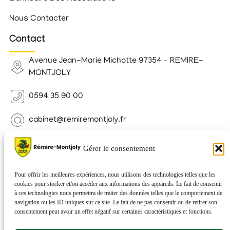
Nous Contacter
Contact
Avenue Jean-Marie Michotte 97354 – REMIRE-
MONTJOLY
0594 35 90 00
cabinet@remiremontjoly.fr
Newsletter
Gérer le consentement
Inscrivez-vous à notre Newsletter pour recevoir des
nouvelles de votre commune.
Pour offrir les meilleures expériences, nous utilisons des technologies telles que les
cookies pour stocker et/ou accéder aux informations des appareils. Le fait de consentir
à ces technologies nous permettra de traiter des données telles que le comportement de
navigation ou les ID uniques sur ce site. Le fait de ne pas consentir ou de retirer son
consentement peut avoir un effet négatif sur certaines caractéristiques et fonctions.