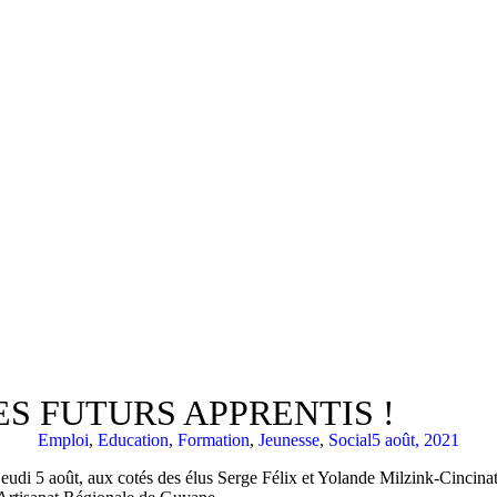
S FUTURS APPRENTIS !
Emploi
,
Education
,
Formation
,
Jeunesse
,
Social
5 août, 2021
udi 5 août, aux cotés des élus Serge Félix et Yolande Milzink-Cincinat à