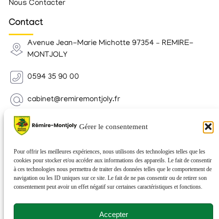
Nous Contacter
Contact
Avenue Jean-Marie Michotte 97354 – REMIRE-
MONTJOLY
0594 35 90 00
cabinet@remiremontjoly.fr
Newsletter
Gérer le consentement
Inscrivez-vous à notre Newsletter pour recevoir des
nouvelles de votre commune.
Pour offrir les meilleures expériences, nous utilisons des technologies telles que les
cookies pour stocker et/ou accéder aux informations des appareils. Le fait de consentir
à ces technologies nous permettra de traiter des données telles que le comportement de
navigation ou les ID uniques sur ce site. Le fait de ne pas consentir ou de retirer son
consentement peut avoir un effet négatif sur certaines caractéristiques et fonctions.
Accepter