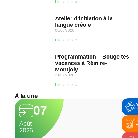
Lire la suite »
Atelier d’initiation à la
langue créole
06/08/2026
Lire la suite »
Programmation – Bouge tes
vacances à Rémire-
Montjoly
31/07/2026
Lire la suite »
À la une
07
P
P
Août
A
F
2026
2